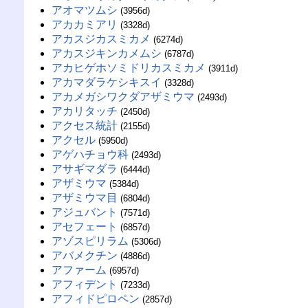
アオマツムシ
(3956d)
アカカミアリ
(3328d)
アカスジカスミカメ
(6274d)
アカスジキンカメムシ
(6787d)
アカヒゲホソミドリカスミカメ
(3911d)
アカマダラケシキスイ
(3328d)
アカメガシワクダアザミウマ
(2493d)
アカリタッチ
(2450d)
アクセス統計
(2155d)
アクセル
(5950d)
アゲハチョウ科
(2493d)
アサギマダラ
(6444d)
アザミウマ
(5384d)
アザミウマ目
(6804d)
アジュバント
(7571d)
アセフェート
(6857d)
アゾスピリラム
(5306d)
アバメクチン
(4886d)
アファーム
(6957d)
アフィデント
(7233d)
アフィドピロペン
(2857d)