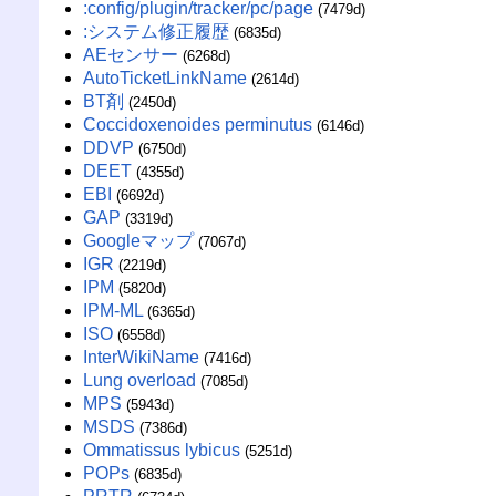
:config/plugin/tracker/pc/page
(7479d)
:システム修正履歴
(6835d)
AEセンサー
(6268d)
AutoTicketLinkName
(2614d)
BT剤
(2450d)
Coccidoxenoides perminutus
(6146d)
DDVP
(6750d)
DEET
(4355d)
EBI
(6692d)
GAP
(3319d)
Googleマップ
(7067d)
IGR
(2219d)
IPM
(5820d)
IPM-ML
(6365d)
ISO
(6558d)
InterWikiName
(7416d)
Lung overload
(7085d)
MPS
(5943d)
MSDS
(7386d)
Ommatissus lybicus
(5251d)
POPs
(6835d)