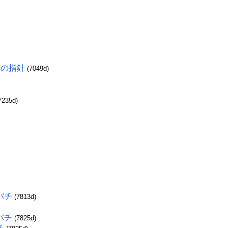
上の指針
(7049d)
7235d)
バチ
(7813d)
バチ
(7825d)