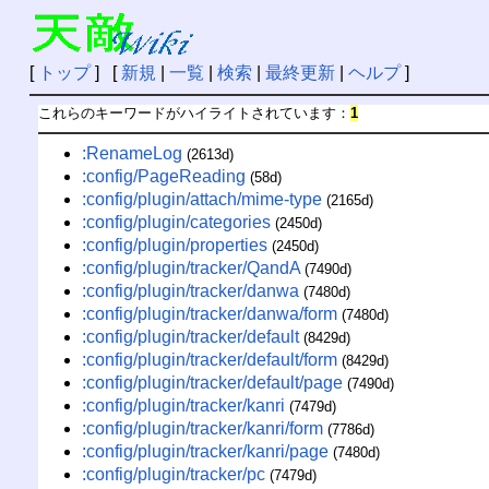
[
トップ
] [
新規
|
一覧
|
検索
|
最終更新
|
ヘルプ
]
これらのキーワードがハイライトされています：
1
:RenameLog
(2613d)
:config/PageReading
(58d)
:config/plugin/attach/mime-type
(2165d)
:config/plugin/categories
(2450d)
:config/plugin/properties
(2450d)
:config/plugin/tracker/QandA
(7490d)
:config/plugin/tracker/danwa
(7480d)
:config/plugin/tracker/danwa/form
(7480d)
:config/plugin/tracker/default
(8429d)
:config/plugin/tracker/default/form
(8429d)
:config/plugin/tracker/default/page
(7490d)
:config/plugin/tracker/kanri
(7479d)
:config/plugin/tracker/kanri/form
(7786d)
:config/plugin/tracker/kanri/page
(7480d)
:config/plugin/tracker/pc
(7479d)