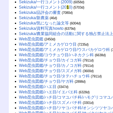
Sekizuka/一行コメント(2009)
(6058d)
Sekizuka/一行コメント(20
1
0)
(5703d)
Sekizuka/品評会の審査
(7080d)
Sekizuka/新農薬
(46d)
Sekizuka/気になった論文等
(6004d)
Sekizuka/資料写真howto
(6379d)
Sekizuka/農業協同組合の活動に関する独占禁止法
Web昆虫図鑑
(2450d)
Web昆虫図鑑/アミメカゲロウ目
(7235d)
Web昆虫図鑑/アミメカゲロウ目/ウスバカゲロウ科
(
Web昆虫図鑑/コウチュウ目/ハネカクシ科
(6638d)
Web昆虫図鑑/チョウ目/カイコガ科
(7911d)
Web昆虫図鑑/チョウ目/カノコガ科
(7911d)
Web昆虫図鑑/チョウ目/スズメガ科
(3600d)
Web昆虫図鑑/チョウ目/タテハチョウ科
(7911d)
Web昆虫図鑑/チョウ目/ヤガ科
(2898d)
Web昆虫図鑑/ハエ目
(3347d)
Web昆虫図鑑/ハエ目/イエバエ科
(6328d)
Web昆虫図鑑/ハチ目/コマユバチ科/ハモグリコマユ
Web昆虫図鑑/ハチ目/スズメバチ科
(3301d)
Web昆虫図鑑/ハチ目/ツヤコバチ科/オンシツツヤコ