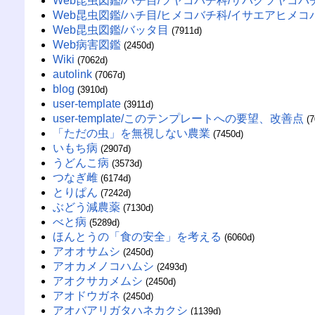
Web昆虫図鑑/ハチ目/ツヤコバチ科/サバクツヤコバ
Web昆虫図鑑/ハチ目/ヒメコバチ科/イサエアヒメコ
Web昆虫図鑑/バッタ目
(7911d)
Web病害図鑑
(2450d)
Wiki
(7062d)
autolink
(7067d)
blog
(3910d)
user-template
(3911d)
user-template/このテンプレートへの要望、改善点
(
「ただの虫」を無視しない農業
(7450d)
いもち病
(2907d)
うどんこ病
(3573d)
つなぎ雌
(6174d)
とりぱん
(7242d)
ぶどう減農薬
(7130d)
べと病
(5289d)
ほんとうの「食の安全」を考える
(6060d)
アオオサムシ
(2450d)
アオカメノコハムシ
(2493d)
アオクサカメムシ
(2450d)
アオドウガネ
(2450d)
アオバアリガタハネカクシ
(1139d)