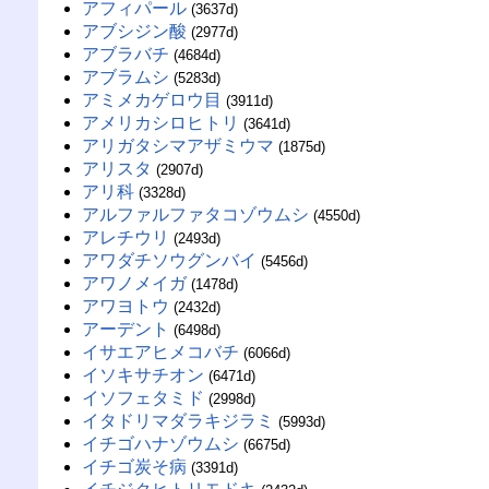
アフィパール
(3637d)
アブシジン酸
(2977d)
アブラバチ
(4684d)
アブラムシ
(5283d)
アミメカゲロウ目
(3911d)
アメリカシロヒトリ
(3641d)
アリガタシマアザミウマ
(1875d)
アリスタ
(2907d)
アリ科
(3328d)
アルファルファタコゾウムシ
(4550d)
アレチウリ
(2493d)
アワダチソウグンバイ
(5456d)
アワノメイガ
(1478d)
アワヨトウ
(2432d)
アーデント
(6498d)
イサエアヒメコバチ
(6066d)
イソキサチオン
(6471d)
イソフェタミド
(2998d)
イタドリマダラキジラミ
(5993d)
イチゴハナゾウムシ
(6675d)
イチゴ炭そ病
(3391d)