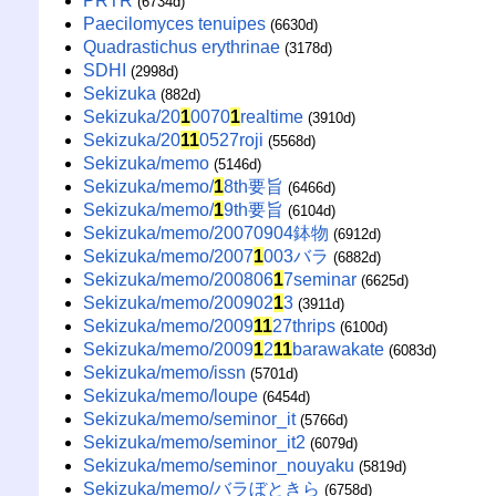
PRTR
(6734d)
Paecilomyces tenuipes
(6630d)
Quadrastichus erythrinae
(3178d)
SDHI
(2998d)
Sekizuka
(882d)
Sekizuka/20
1
0070
1
realtime
(3910d)
Sekizuka/20
1
1
0527roji
(5568d)
Sekizuka/memo
(5146d)
Sekizuka/memo/
1
8th要旨
(6466d)
Sekizuka/memo/
1
9th要旨
(6104d)
Sekizuka/memo/20070904鉢物
(6912d)
Sekizuka/memo/2007
1
003バラ
(6882d)
Sekizuka/memo/200806
1
7seminar
(6625d)
Sekizuka/memo/200902
1
3
(3911d)
Sekizuka/memo/2009
1
1
27thrips
(6100d)
Sekizuka/memo/2009
1
2
1
1
barawakate
(6083d)
Sekizuka/memo/issn
(5701d)
Sekizuka/memo/loupe
(6454d)
Sekizuka/memo/seminor_it
(5766d)
Sekizuka/memo/seminor_it2
(6079d)
Sekizuka/memo/seminor_nouyaku
(5819d)
Sekizuka/memo/バラぼときら
(6758d)