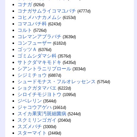
コナガ
(926d)
コナガサムライコマユバチ
(4777d)
コヒメハナカメムシ
(6153d)
コマユバチ科
(6243d)
コルト
(5726d)
コレマンアブラバチ
(3639d)
コンフューザー
(6182d)
ゴッツＡ
(6376d)
ゴミムシダマシ科
(3576d)
サトクダマキモドキ
(5435d)
シアントラニリプロール
(3034d)
シジミチョウ
(6887d)
シュードモナス・フルオレッセンス
(5754d)
ショクガタマバエ
(6222d)
シロイチモジヨトウ
(1095d)
ジベレリン
(3544d)
ジャコウアゲハ
(1661d)
スイカ果実汚斑細菌病
(5244d)
スクミリンゴガイ
(2040d)
スズメバチ
(3300d)
スターマイト
(2449d)