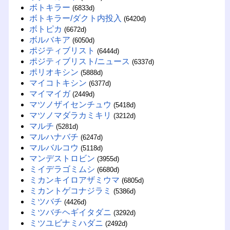
ボトキラー
(6833d)
ボトキラー/ダクト内投入
(6420d)
ボトピカ
(6672d)
ボルバキア
(6050d)
ポジティブリスト
(6444d)
ポジティブリスト/ニュース
(6337d)
ポリオキシン
(5888d)
マイコトキシン
(6377d)
マイマイガ
(2449d)
マツノザイセンチュウ
(5418d)
マツノマダラカミキリ
(3212d)
マルチ
(5281d)
マルハナバチ
(6247d)
マルバルコウ
(5118d)
マンデストロビン
(3955d)
ミイデラゴミムシ
(6680d)
ミカンキイロアザミウマ
(6805d)
ミカントゲコナジラミ
(5386d)
ミツバチ
(4426d)
ミツバチヘギイタダニ
(3292d)
ミツユビナミハダニ
(2492d)