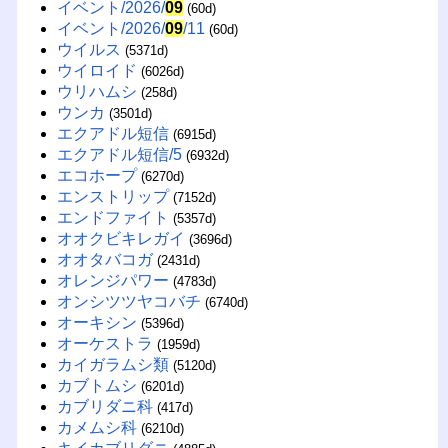
イベント/2026/
09
(60d)
イベント/2026/
09
/11
(60d)
ウイルス
(5371d)
ウイロイド
(6026d)
ウリハムシ
(258d)
ウンカ
(3501d)
エクアドル短信
(6915d)
エクアドル短信/5
(6932d)
エコホープ
(6270d)
エンストリップ
(7152d)
エンドファイト
(5357d)
オオクビキレガイ
(3696d)
オオタバコガ
(2431d)
オレンジパワー
(4783d)
オンシツツヤコバチ
(6740d)
オーキシン
(5396d)
オーケストラ
(1959d)
カイガラムシ類
(5120d)
カブトムシ
(6201d)
カブリダニ科
(417d)
カメムシ科
(6210d)