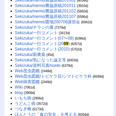
Sekizuka/memo/農協原稿201002
(6034d)
Sekizuka/memo/農協原稿201011
(3910d)
Sekizuka/memo/農協原稿201102
(5665d)
Sekizuka/memo/農協原稿201107
(5586d)
Sekizuka/memo/露地200706講習会
(6942d)
Sekizuka/チラシの裏
(7379d)
Sekizuka/一行コメント
(3413d)
Sekizuka/一行コメント(07〜08)
(6396d)
Sekizuka/一行コメント(20
09
)
(6057d)
Sekizuka/一行コメント(2010)
(5702d)
Sekizuka/新農薬
(45d)
Sekizuka/気になった論文等
(6003d)
Sekizuka/資料写真howto
(6378d)
Web昆虫図鑑
(2449d)
Web昆虫図鑑/トビケラ目/シマトビケラ科
(6699d)
Web病害図鑑
(2449d)
Wiki
(7061d)
blog
(3909d)
いもち病
(2906d)
うどんこ病
(3572d)
つなぎ雌
(6173d)
ほんとうの「食の安全」を考える
(6059d)