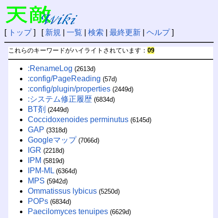
[
トップ
] [
新規
|
一覧
|
検索
|
最終更新
|
ヘルプ
]
これらのキーワードがハイライトされています：
09
:RenameLog
(2613d)
:config/PageReading
(57d)
:config/plugin/properties
(2449d)
:システム修正履歴
(6834d)
BT剤
(2449d)
Coccidoxenoides perminutus
(6145d)
GAP
(3318d)
Googleマップ
(7066d)
IGR
(2218d)
IPM
(5819d)
IPM-ML
(6364d)
MPS
(5942d)
Ommatissus lybicus
(5250d)
POPs
(6834d)
Paecilomyces tenuipes
(6629d)