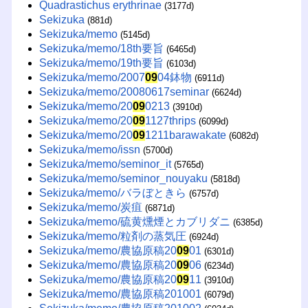
Quadrastichus erythrinae
(3177d)
Sekizuka
(881d)
Sekizuka/memo
(5145d)
Sekizuka/memo/18th要旨
(6465d)
Sekizuka/memo/19th要旨
(6103d)
Sekizuka/memo/2007
09
04鉢物
(6911d)
Sekizuka/memo/20080617seminar
(6624d)
Sekizuka/memo/20
09
0213
(3910d)
Sekizuka/memo/20
09
1127thrips
(6099d)
Sekizuka/memo/20
09
1211barawakate
(6082d)
Sekizuka/memo/issn
(5700d)
Sekizuka/memo/seminor_it
(5765d)
Sekizuka/memo/seminor_nouyaku
(5818d)
Sekizuka/memo/バラぼときら
(6757d)
Sekizuka/memo/炭疽
(6871d)
Sekizuka/memo/硫黄燻煙とカブリダニ
(6385d)
Sekizuka/memo/粒剤の蒸気圧
(6924d)
Sekizuka/memo/農協原稿20
09
01
(6301d)
Sekizuka/memo/農協原稿20
09
06
(6234d)
Sekizuka/memo/農協原稿20
09
11
(3910d)
Sekizuka/memo/農協原稿201001
(6079d)