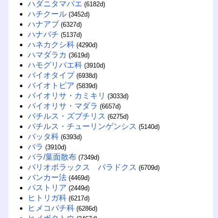
ハダニタマバエ
(6182d)
ハチクール
(3452d)
ハナアブ
(6327d)
ハナバチ
(5137d)
ハネカクシ科
(4290d)
ハマダラカ
(3619d)
ハモグリバエ科
(3910d)
バイオタイプ
(6938d)
バイオトピア
(5839d)
バイオリサ・カミキリ
(3033d)
バイオリサ・マダラ
(6657d)
バチルス・ズブチリス
(6275d)
バチルス・チューリンゲンシス
(5140d)
バッタ科
(6393d)
バラ
(3910d)
バラ/葉面散布
(7349d)
バリオボラックス パラドクス
(6709d)
バンカー法
(4469d)
パストリア
(2449d)
ヒトリガ科
(6217d)
ヒメコバチ科
(6286d)