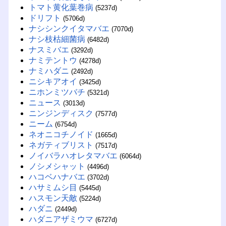
トマト黄化葉巻病
(5237d)
ドリフト
(5706d)
ナシシンクイタマバエ
(7070d)
ナシ枝枯細菌病
(6482d)
ナスミバエ
(3292d)
ナミテントウ
(4278d)
ナミハダニ
(2492d)
ニシキアオイ
(3425d)
ニホンミツバチ
(5321d)
ニュース
(3013d)
ニンジンディスク
(7577d)
ニーム
(6754d)
ネオニコチノイド
(1665d)
ネガティブリスト
(7517d)
ノイバラハオレタマバエ
(6064d)
ノシメシャット
(4496d)
ハコベハナバエ
(3702d)
ハサミムシ目
(5445d)
ハスモン天敵
(5224d)
ハダニ
(2449d)
ハダニアザミウマ
(6727d)