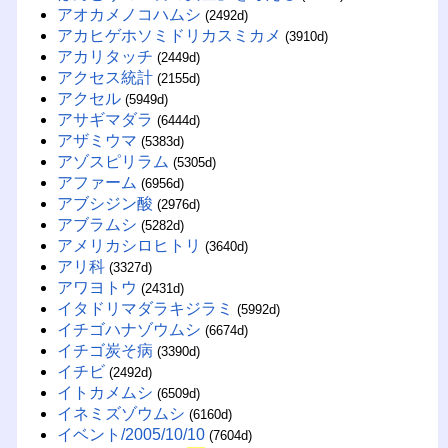
アオカメノコハムシ
(2492d)
アカヒゲホソミドリカスミカメ
(3910d)
アカリタッチ
(2449d)
アクセス統計
(2155d)
アクセル
(5949d)
アサギマダラ
(6444d)
アザミウマ
(5383d)
アゾスピリラム
(5305d)
アファーム
(6956d)
アブシジン酸
(2976d)
アブラムシ
(5282d)
アメリカシロヒトリ
(3640d)
アリ科
(3327d)
アワヨトウ
(2431d)
イタドリマダラキジラミ
(5992d)
イチゴハナゾウムシ
(6674d)
イチゴ炭そ病
(3390d)
イチビ
(2492d)
イトカメムシ
(6509d)
イネミズゾウムシ
(6160d)
イベント/2005/10/10
(7604d)