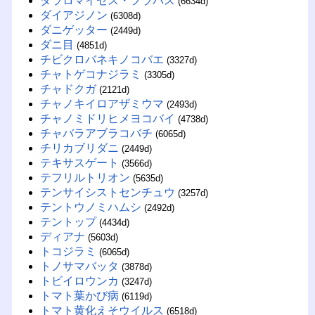
タラロマイセス・フラバス
(6634d)
ダイアジノン
(6308d)
ダニゲッター
(2449d)
ダニ目
(4851d)
チビクロバネキノコバエ
(3327d)
チャトゲコナジラミ
(3305d)
チャドクガ
(2121d)
チャノキイロアザミウマ
(2493d)
チャノミドリヒメヨコバイ
(4738d)
チャバラアブラコバチ
(6065d)
チリカブリダニ
(2449d)
テキサスゲート
(3566d)
テフリルトリオン
(5635d)
テンサイシストセンチュウ
(3257d)
テントウノミハムシ
(2492d)
テントップ
(4434d)
ディアナ
(5603d)
トコジラミ
(6065d)
トノサマバッタ
(3878d)
トビイロウンカ
(3247d)
トマト葉かび病
(6119d)
トマト黄化えそウイルス
(6518d)