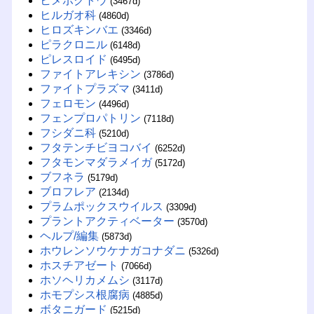
ヒメボクトウ
(3467d)
ヒルガオ科
(4860d)
ヒロズキンバエ
(3346d)
ピラクロニル
(6148d)
ピレスロイド
(6495d)
ファイトアレキシン
(3786d)
ファイトプラズマ
(3411d)
フェロモン
(4496d)
フェンプロパトリン
(7118d)
フシダニ科
(5210d)
フタテンチビヨコバイ
(6252d)
フタモンマダラメイガ
(5172d)
ブフネラ
(5179d)
ブロフレア
(2134d)
プラムポックスウイルス
(3309d)
プラントアクティベーター
(3570d)
ヘルプ/編集
(5873d)
ホウレンソウケナガコナダニ
(5326d)
ホスチアゼート
(7066d)
ホソヘリカメムシ
(3117d)
ホモプシス根腐病
(4885d)
ボタニガード
(5215d)