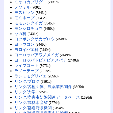
ミヤコカブリダニ
(2131d)
メソミル
(7092d)
モスピラン
(6343d)
モミホープ
(6645d)
モモシンクイガ
(3345d)
モンシロチョウ
(6659d)
ヤガ科
(2431d)
ヨツボシクサカゲロウ
(2449d)
ヨトウコン
(2449d)
ヨロイバエ科
(2449d)
ヨーロッパアワノメイガ
(2449d)
ヨーロッパトビチビアメバチ
(2449d)
ライブコート
(5973d)
ラノーテープ
(2218d)
ランミモグリバエ
(2856d)
リンク/ブログ
(6391d)
リンク/各種団体、農薬業界関係
(3395d)
リンク/大学
(5929d)
リンク/病害虫防除関連データベース
(1626d)
リンク/農林水産省
(7274d)
リンク/都道府県機関
(6154d)