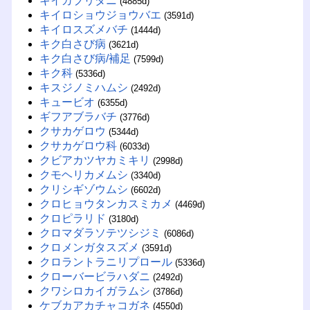
キイカブリダニ
(4885d)
キイロショウジョウバエ
(3591d)
キイロスズメバチ
(1444d)
キク白さび病
(3621d)
キク白さび病/補足
(7599d)
キク科
(5336d)
キスジノミハムシ
(2492d)
キュービオ
(6355d)
ギフアブラバチ
(3776d)
クサカゲロウ
(5344d)
クサカゲロウ科
(6033d)
クビアカツヤカミキリ
(2998d)
クモヘリカメムシ
(3340d)
クリシギゾウムシ
(6602d)
クロヒョウタンカスミカメ
(4469d)
クロピラリド
(3180d)
クロマダラソテツシジミ
(6086d)
クロメンガタスズメ
(3591d)
クロラントラニリプロール
(5336d)
クローバービラハダニ
(2492d)
クワシロカイガラムシ
(3786d)
ケブカアカチャコガネ
(4550d)