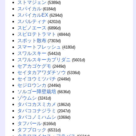
ストマジェン
(5389d)
スパイカル
(6184d)
スパイカルEX
(6294d)
スパルティナ
(4202d)
スピノエース
(6896d)
スピロテトラマト
(4844d)
スポット散布
(7303d)
スマートフレッシュ
(4180d)
スワルスキー
(5442d)
スワルスキーカブリダニ
(5601d)
セアカゴケグモ
(2449d)
セイタカアワダチソウ
(5336d)
セイヨウミツバチ
(2449d)
セジロウンカ
(2449d)
ソルゴー障壁栽培
(6636d)
ゾウムシ
(3241d)
タバコカスミカメ
(1862d)
タバココナジラミ
(2047d)
タバコノミハムシ
(1069d)
タフパール
(6166d)
タフブロック
(6531d)