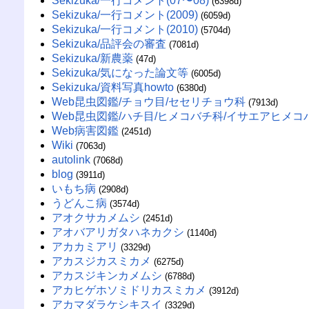
Sekizuka/一行コメント(07〜08)
(6398d)
Sekizuka/一行コメント(2009)
(6059d)
Sekizuka/一行コメント(2010)
(5704d)
Sekizuka/品評会の審査
(7081d)
Sekizuka/新農薬
(47d)
Sekizuka/気になった論文等
(6005d)
Sekizuka/資料写真howto
(6380d)
Web昆虫図鑑/チョウ目/セセリチョウ科
(7913d)
Web昆虫図鑑/ハチ目/ヒメコバチ科/イサエアヒメコ
Web病害図鑑
(2451d)
Wiki
(7063d)
autolink
(7068d)
blog
(3911d)
いもち病
(2908d)
うどんこ病
(3574d)
アオクサカメムシ
(2451d)
アオバアリガタハネカクシ
(1140d)
アカカミアリ
(3329d)
アカスジカスミカメ
(6275d)
アカスジキンカメムシ
(6788d)
アカヒゲホソミドリカスミカメ
(3912d)
アカマダラケシキスイ
(3329d)