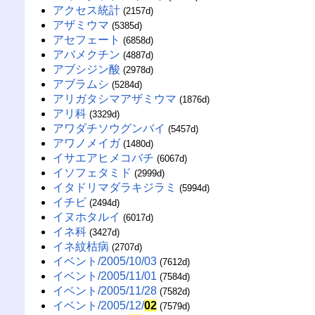
アクセス統計
(2157d)
アザミウマ
(5385d)
アセフェート
(6858d)
アバメクチン
(4887d)
アブシジン酸
(2978d)
アブラムシ
(5284d)
アリガタシマアザミウマ
(1876d)
アリ科
(3329d)
アワダチソウグンバイ
(5457d)
アワノメイガ
(1480d)
イサエアヒメコバチ
(6067d)
イソフェタミド
(2999d)
イタドリマダラキジラミ
(5994d)
イチビ
(2494d)
イヌホタルイ
(6017d)
イネ科
(3427d)
イネ紋枯病
(2707d)
イベント/2005/10/03
(7612d)
イベント/2005/11/01
(7584d)
イベント/2005/11/28
(7582d)
イベント/2005/12/
02
(7579d)