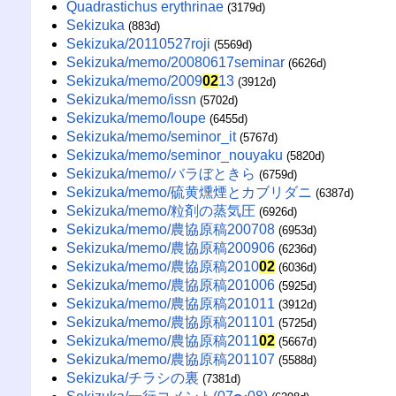
Quadrastichus erythrinae
(3179d)
Sekizuka
(883d)
Sekizuka/20110527roji
(5569d)
Sekizuka/memo/20080617seminar
(6626d)
Sekizuka/memo/2009
02
13
(3912d)
Sekizuka/memo/issn
(5702d)
Sekizuka/memo/loupe
(6455d)
Sekizuka/memo/seminor_it
(5767d)
Sekizuka/memo/seminor_nouyaku
(5820d)
Sekizuka/memo/バラぼときら
(6759d)
Sekizuka/memo/硫黄燻煙とカブリダニ
(6387d)
Sekizuka/memo/粒剤の蒸気圧
(6926d)
Sekizuka/memo/農協原稿200708
(6953d)
Sekizuka/memo/農協原稿200906
(6236d)
Sekizuka/memo/農協原稿2010
02
(6036d)
Sekizuka/memo/農協原稿201006
(5925d)
Sekizuka/memo/農協原稿201011
(3912d)
Sekizuka/memo/農協原稿201101
(5725d)
Sekizuka/memo/農協原稿2011
02
(5667d)
Sekizuka/memo/農協原稿201107
(5588d)
Sekizuka/チラシの裏
(7381d)