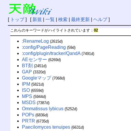
[
トップ
] [
新規
|
一覧
|
検索
|
最終更新
|
ヘルプ
]
これらのキーワードがハイライトされています：
02
:RenameLog
(2615d)
:config/PageReading
(59d)
:config/plugin/tracker/QandA
(7491d)
AEセンサー
(6269d)
BT剤
(2451d)
GAP
(3320d)
Googleマップ
(7068d)
IPM
(5821d)
ISO
(6559d)
MPS
(5944d)
MSDS
(7387d)
Ommatissus lybicus
(5252d)
POPs
(6836d)
PRTR
(6735d)
Paecilomyces tenuipes
(6631d)