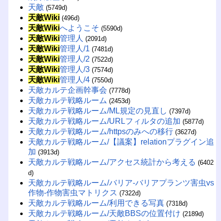
天敵
(5749d)
天敵Wiki
(496d)
天敵Wiki
へようこそ
(5590d)
天敵Wiki
管理人
(2091d)
天敵Wiki
管理人/1
(7481d)
天敵Wiki
管理人/2
(7522d)
天敵Wiki
管理人/3
(7574d)
天敵Wiki
管理人/4
(7550d)
天敵カルテ企画幹事会
(7778d)
天敵カルテ戦略ルーム
(2453d)
天敵カルテ戦略ルーム/ML規定の見直し
(7397d)
天敵カルテ戦略ルーム/URLフィルタの追加
(5877d)
天敵カルテ戦略ルーム/httpsのみへの移行
(3627d)
天敵カルテ戦略ルーム/【議案】relationプラグイン追
加
(3913d)
天敵カルテ戦略ルーム/アクセス統計から考える
(6402
d)
天敵カルテ戦略ルーム/バリア-バリアプランツ害虫vs
作物-作物害虫マトリクス
(7322d)
天敵カルテ戦略ルーム/利用できる写真
(7318d)
天敵カルテ戦略ルーム/天敵BBSの位置付け
(2189d)