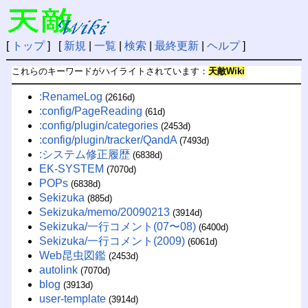
[
トップ
] [
新規
|
一覧
|
検索
|
最終更新
|
ヘルプ
]
これらのキーワードがハイライトされています：
天敵Wiki
:RenameLog
(2616d)
:config/PageReading
(61d)
:config/plugin/categories
(2453d)
:config/plugin/tracker/QandA
(7493d)
:システム修正履歴
(6838d)
EK-SYSTEM
(7070d)
POPs
(6838d)
Sekizuka
(885d)
Sekizuka/memo/20090213
(3914d)
Sekizuka/一行コメント(07〜08)
(6400d)
Sekizuka/一行コメント(2009)
(6061d)
Web昆虫図鑑
(2453d)
autolink
(7070d)
blog
(3913d)
user-template
(3914d)