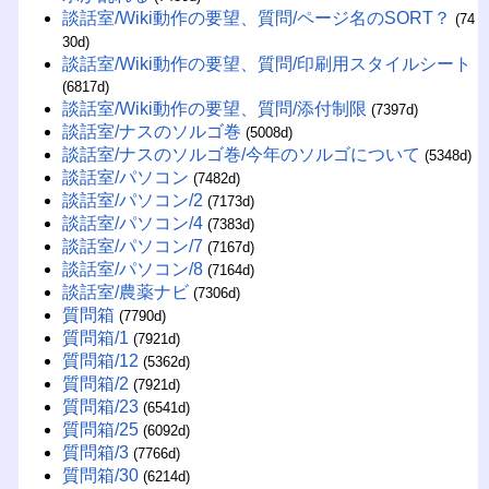
談話室/Wiki動作の要望、質問/ページ名のSORT？
(74
30d)
談話室/Wiki動作の要望、質問/印刷用スタイルシート
(6817d)
談話室/Wiki動作の要望、質問/添付制限
(7397d)
談話室/ナスのソルゴ巻
(5008d)
談話室/ナスのソルゴ巻/今年のソルゴについて
(5348d)
談話室/パソコン
(7482d)
談話室/パソコン/2
(7173d)
談話室/パソコン/4
(7383d)
談話室/パソコン/7
(7167d)
談話室/パソコン/8
(7164d)
談話室/農薬ナビ
(7306d)
質問箱
(7790d)
質問箱/1
(7921d)
質問箱/12
(5362d)
質問箱/2
(7921d)
質問箱/23
(6541d)
質問箱/25
(6092d)
質問箱/3
(7766d)
質問箱/30
(6214d)