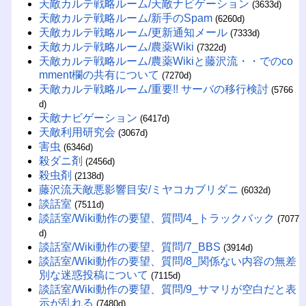
天敵カルテ戦略ルーム/天敵ナビゲーション
(3633d)
天敵カルテ戦略ルーム/新手のSpam
(6260d)
天敵カルテ戦略ルーム/更新通知メール
(7333d)
天敵カルテ戦略ルーム/農薬Wiki
(7322d)
天敵カルテ戦略ルーム/農薬Wikiと藤沢流・・でのco
mment欄の共有について
(7270d)
天敵カルテ戦略ルーム/重要!! サーバの移行検討
(5766
d)
天敵ナビゲーション
(6417d)
天敵利用研究会
(3067d)
害虫
(6346d)
殺ダニ剤
(2456d)
殺虫剤
(2138d)
藤沢流天敵悪影響目安/ミヤコカブリダニ
(6032d)
談話室
(7511d)
談話室/Wiki動作の要望、質問/4_トラックバック
(7077
d)
談話室/Wiki動作の要望、質問/7_BBS
(3914d)
談話室/Wiki動作の要望、質問/8_関係ない内容の無差
別な迷惑投稿について
(7115d)
談話室/Wiki動作の要望、質問/9_サマリが空白だと表
示が乱れる
(7480d)