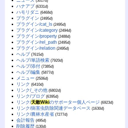
ニュース
(3017d)
ハナアブ
(6331d)
ハモリダニ
(6468d)
プラグイン
(2495d)
プラグイン/cat_ls
(2495d)
プラグイン/category
(2494d)
プラグイン/property
(2488d)
プラグイン/rel_path
(2495d)
プラグイン/relation
(2495d)
ヘルプ
(7615d)
ヘルプ/単語検索
(7920d)
ヘルプ/添付
(7385d)
ヘルプ/編集
(5877d)
メニュー
(2506d)
リンク
(6410d)
リンク/_その他
(6802d)
リンク/ブログ
(6395d)
リンク/
天敵Wiki
のサポーター個人ページ
(6923d)
リンク/病害虫防除関連データベース
(1630d)
リンク/農林水産省
(7277d)
会計報告
(495d)
削除履歴
(130d)