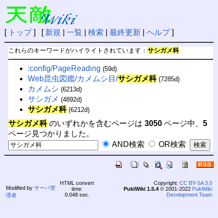
[
トップ
] [
新規
|
一覧
|
検索
|
最終更新
|
ヘルプ
]
これらのキーワードがハイライトされています：
サシガメ科
:config/PageReading
(59d)
Web昆虫図鑑/カメムシ目/
サシガメ科
(7285d)
カメムシ
(6213d)
サシガメ
(4892d)
サシガメ科
(6212d)
サシガメ科
のいずれかを含むページは
3050
ページ中、
5
ページ見つかりました。
AND検索
OR検索
HTML convert
Copyright:
CC BY-SA 3.0
Modified by
サーバ管
time:
PukiWiki 1.5.4
© 2001-2022
PukiWiki
0.048 sec.
Development Team
理者