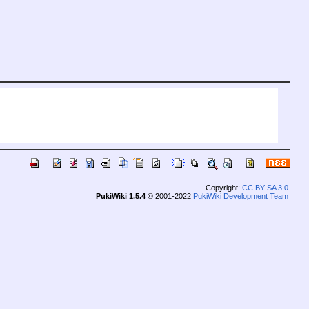
Copyright:
CC BY-SA 3.0
PukiWiki 1.5.4
© 2001-2022
PukiWiki Development Team