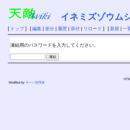
イネミズゾウム
[
トップ
] [
編集
|
差分
|
履歴
|
添付
|
リロード
] [
新規
|
一
凍結用のパスワードを入力してください。
HTML
Modified by
サーバ管理者