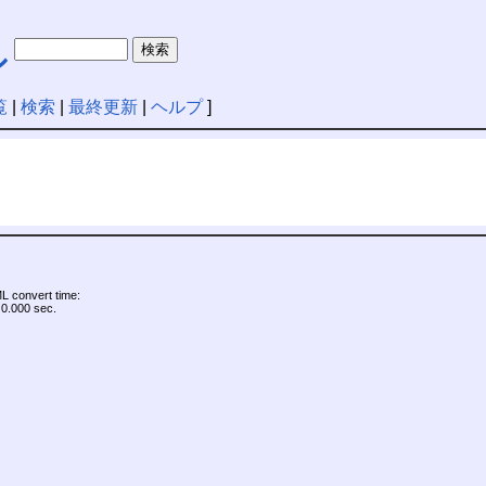
シ
覧
|
検索
|
最終更新
|
ヘルプ
]
 convert time:
0.000 sec.