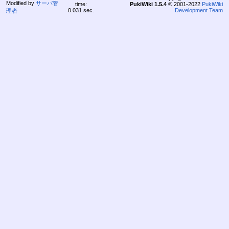
Modified by
サーバ管
time:
PukiWiki 1.5.4
© 2001-2022
PukiWiki
0.031 sec.
Development Team
理者