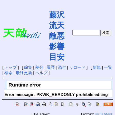
藤沢
流天
敵悪
影響
目安
[
トップ
] [
編集
|
差分
|
履歴
|
添付
|
リロード
] [
新規
|
一覧
|
検索
|
最終更新
|
ヘルプ
]
Runtime error
Error message : PKWK_READONLY prohibits editing
HTML convert
Copyright:
CC BY-SA 3.0