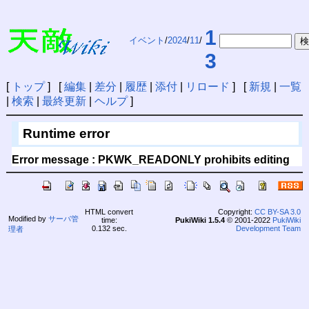
1
イベント
/
2024
/
11
/
3
[
トップ
] [
編集
|
差分
|
履歴
|
添付
|
リロード
] [
新規
|
一覧
|
検索
|
最終更新
|
ヘルプ
]
Runtime error
Error message : PKWK_READONLY prohibits editing
HTML convert
Copyright:
CC BY-SA 3.0
Modified by
サーバ管
time:
PukiWiki 1.5.4
© 2001-2022
PukiWiki
0.132 sec.
Development Team
理者