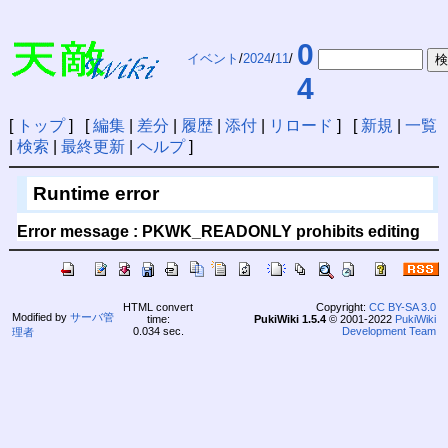
0
イベント
/
2024
/
11
/
4
[
トップ
] [
編集
|
差分
|
履歴
|
添付
|
リロード
] [
新規
|
一覧
|
検索
|
最終更新
|
ヘルプ
]
Runtime error
Error message : PKWK_READONLY prohibits editing
HTML convert
Copyright:
CC BY-SA 3.0
Modified by
サーバ管
time:
PukiWiki 1.5.4
© 2001-2022
PukiWiki
0.034 sec.
Development Team
理者