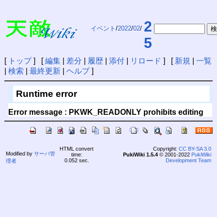
2
イベント
/
2022
/
02
/
5
[
トップ
] [
編集
|
差分
|
履歴
|
添付
|
リロード
] [
新規
|
一覧
|
検索
|
最終更新
|
ヘルプ
]
Runtime error
Error message : PKWK_READONLY prohibits editing
HTML convert
Copyright:
CC BY-SA 3.0
Modified by
サーバ管
time:
PukiWiki 1.5.4
© 2001-2022
PukiWiki
0.052 sec.
Development Team
理者