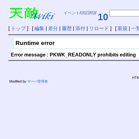
イベント
/
2022
/
02
/
10
[
トップ
] [
編集
|
差分
|
履歴
|
添付
|
リロード
] [
新規
|
一
Runtime error
Error message : PKWK_READONLY prohibits editing
HTML
Modified by
サーバ管理者