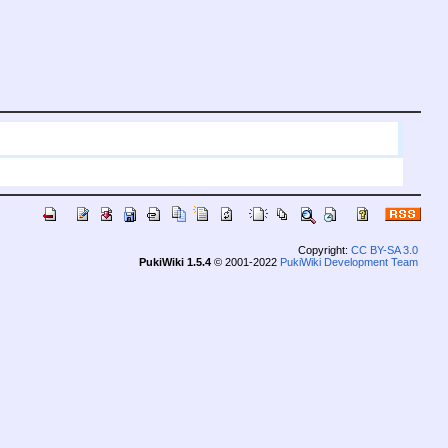
Copyright:
CC BY-SA 3.0
PukiWiki 1.5.4
© 2001-2022
PukiWiki Development Team