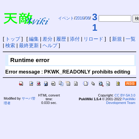
3
イベント
/
2016
/
08
/
1
[
トップ
] [
編集
|
差分
|
履歴
|
添付
|
リロード
] [
新規
|
一覧
|
検索
|
最終更新
|
ヘルプ
]
Runtime error
Error message : PKWK_READONLY prohibits editing
HTML convert
Copyright:
CC BY-SA 3.0
Modified by
サーバ管
time:
PukiWiki 1.5.4
© 2001-2022
PukiWiki
0.033 sec.
Development Team
理者