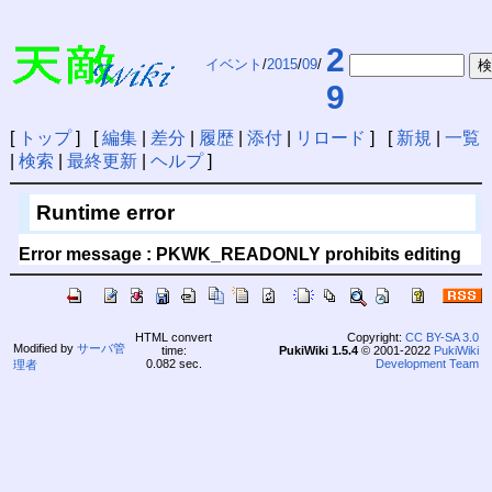
2
イベント
/
2015
/
09
/
9
[
トップ
] [
編集
|
差分
|
履歴
|
添付
|
リロード
] [
新規
|
一覧
|
検索
|
最終更新
|
ヘルプ
]
Runtime error
Error message : PKWK_READONLY prohibits editing
HTML convert
Copyright:
CC BY-SA 3.0
Modified by
サーバ管
time:
PukiWiki 1.5.4
© 2001-2022
PukiWiki
0.082 sec.
Development Team
理者