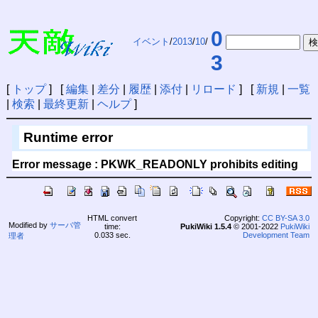
0
イベント
/
2013
/
10
/
3
[
トップ
] [
編集
|
差分
|
履歴
|
添付
|
リロード
] [
新規
|
一覧
|
検索
|
最終更新
|
ヘルプ
]
Runtime error
Error message : PKWK_READONLY prohibits editing
HTML convert
Copyright:
CC BY-SA 3.0
Modified by
サーバ管
time:
PukiWiki 1.5.4
© 2001-2022
PukiWiki
0.033 sec.
Development Team
理者