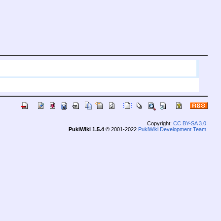
Copyright:
CC BY-SA 3.0
PukiWiki 1.5.4
© 2001-2022
PukiWiki Development Team