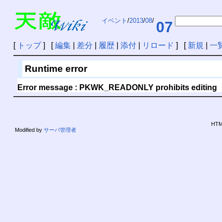
イベント
/
2013
/
08
/
07
[
トップ
] [
編集
|
差分
|
履歴
|
添付
|
リロード
] [
新規
|
一
Runtime error
Error message : PKWK_READONLY prohibits editing
HTML
Modified by
サーバ管理者