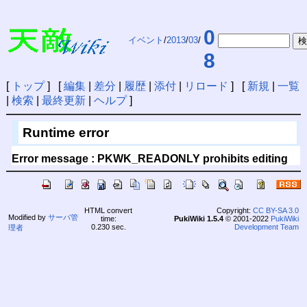
0
イベント
/
2013
/
03
/
8
[
トップ
] [
編集
|
差分
|
履歴
|
添付
|
リロード
] [
新規
|
一覧
|
検索
|
最終更新
|
ヘルプ
]
Runtime error
Error message : PKWK_READONLY prohibits editing
HTML convert
Copyright:
CC BY-SA 3.0
Modified by
サーバ管
time:
PukiWiki 1.5.4
© 2001-2022
PukiWiki
0.230 sec.
Development Team
理者