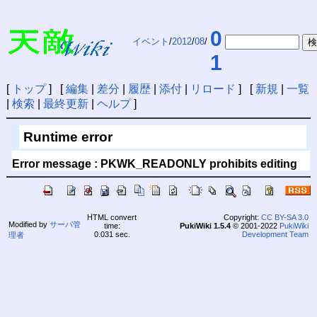
0
イベント
/
2012
/
08
/
1
[
トップ
] [
編集
|
差分
|
履歴
|
添付
|
リロード
] [
新規
|
一覧
|
検索
|
最終更新
|
ヘルプ
]
Runtime error
Error message : PKWK_READONLY prohibits editing
HTML convert
Copyright:
CC BY-SA 3.0
Modified by
サーバ管
time:
PukiWiki 1.5.4
© 2001-2022
PukiWiki
0.031 sec.
Development Team
理者