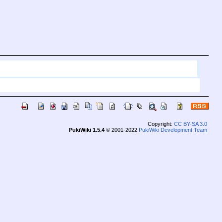
Copyright:
CC BY-SA 3.0
PukiWiki 1.5.4
© 2001-2022
PukiWiki Development Team