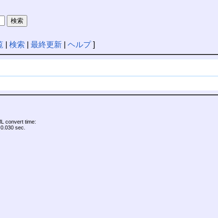
覧
|
検索
|
最終更新
|
ヘルプ
]
 convert time:
0.030 sec.