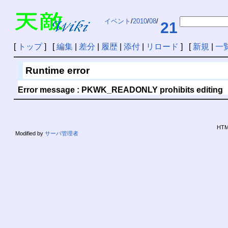
イベント
/
2010
/
08
/
21
[
トップ
] [
編集
|
差分
|
履歴
|
添付
|
リロード
] [
新規
|
一
Runtime error
Error message : PKWK_READONLY prohibits editing
HTML
Modified by
サーバ管理者