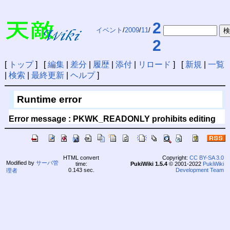
2
イベント
/
2009
/
11
/
2
[
トップ
] [
編集
|
差分
|
履歴
|
添付
|
リロード
] [
新規
|
一覧
|
検索
|
最終更新
|
ヘルプ
]
Runtime error
Error message : PKWK_READONLY prohibits editing
HTML convert
Copyright:
CC BY-SA 3.0
Modified by
サーバ管
time:
PukiWiki 1.5.4
© 2001-2022
PukiWiki
0.143 sec.
Development Team
理者