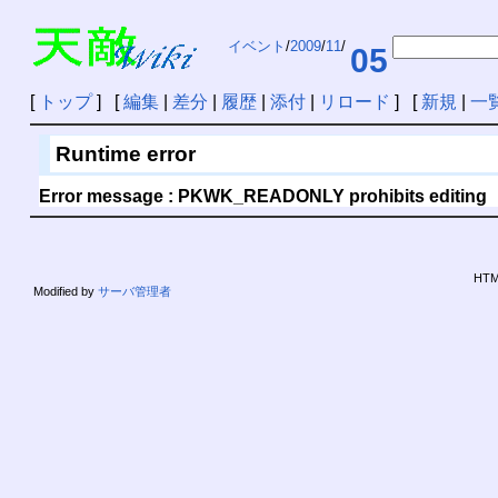
イベント
/
2009
/
11
/
05
[
トップ
] [
編集
|
差分
|
履歴
|
添付
|
リロード
] [
新規
|
一
Runtime error
Error message : PKWK_READONLY prohibits editing
HTML
Modified by
サーバ管理者