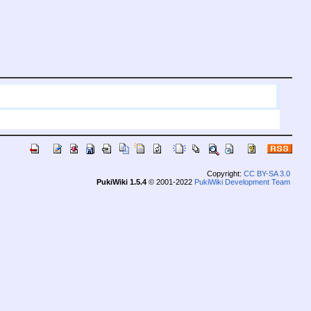
Copyright:
CC BY-SA 3.0
PukiWiki 1.5.4
© 2001-2022
PukiWiki Development Team