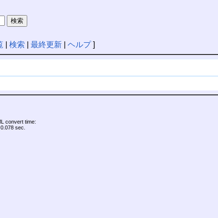
覧
|
検索
|
最終更新
|
ヘルプ
]
 convert time:
0.078 sec.