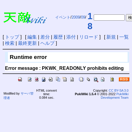
1
イベント
/
2009
/
09
/
8
[
トップ
] [
編集
|
差分
|
履歴
|
添付
|
リロード
] [
新規
|
一覧
|
検索
|
最終更新
|
ヘルプ
]
Runtime error
Error message : PKWK_READONLY prohibits editing
HTML convert
Copyright:
CC BY-SA 3.0
Modified by
サーバ管
time:
PukiWiki 1.5.4
© 2001-2022
PukiWiki
0.084 sec.
Development Team
理者