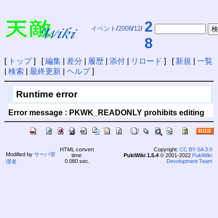
2
イベント
/
2008
/
12
/
8
[
トップ
] [
編集
|
差分
|
履歴
|
添付
|
リロード
] [
新規
|
一覧
|
検索
|
最終更新
|
ヘルプ
]
Runtime error
Error message : PKWK_READONLY prohibits editing
HTML convert
Copyright:
CC BY-SA 3.0
Modified by
サーバ管
time:
PukiWiki 1.5.4
© 2001-2022
PukiWiki
0.080 sec.
Development Team
理者