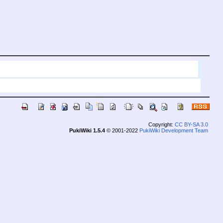
Copyright:
CC BY-SA 3.0
PukiWiki 1.5.4
© 2001-2022
PukiWiki Development Team