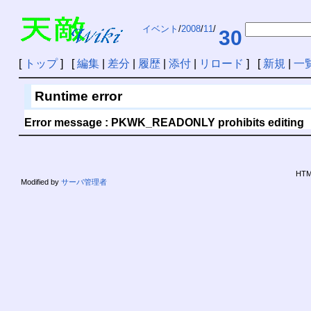
イベント
/
2008
/
11
/
30
[
トップ
] [
編集
|
差分
|
履歴
|
添付
|
リロード
] [
新規
|
一
Runtime error
Error message : PKWK_READONLY prohibits editing
HTML
Modified by
サーバ管理者