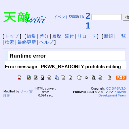
2
イベント
/
2008
/
11
/
1
[
トップ
] [
編集
|
差分
|
履歴
|
添付
|
リロード
] [
新規
|
一覧
|
検索
|
最終更新
|
ヘルプ
]
Runtime error
Error message : PKWK_READONLY prohibits editing
HTML convert
Copyright:
CC BY-SA 3.0
Modified by
サーバ管
time:
PukiWiki 1.5.4
© 2001-2022
PukiWiki
0.024 sec.
Development Team
理者