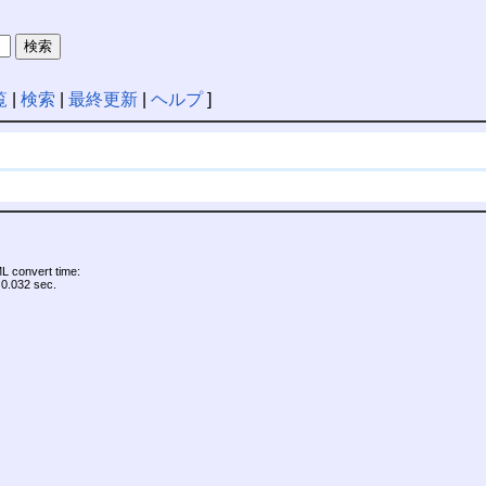
覧
|
検索
|
最終更新
|
ヘルプ
]
 convert time:
0.032 sec.