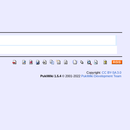
Copyright:
CC BY-SA 3.0
PukiWiki 1.5.4
© 2001-2022
PukiWiki Development Team