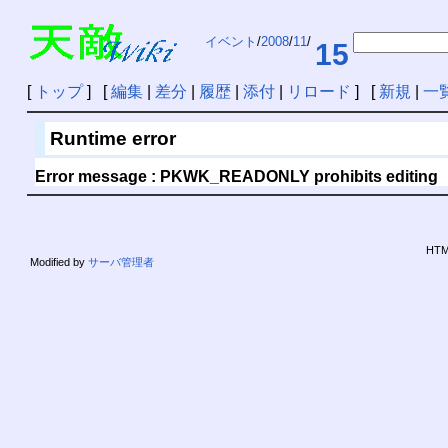
イベント
/
2008
/
11
/
15
[
トップ
] [
編集
|
差分
|
履歴
|
添付
|
リロード
] [
新規
|
一
Runtime error
Error message : PKWK_READONLY prohibits editing
HTML
Modified by
サーバ管理者