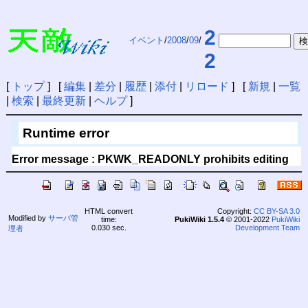
2
イベント
/
2008
/
09
/
2
[
トップ
] [
編集
|
差分
|
履歴
|
添付
|
リロード
] [
新規
|
一覧
|
検索
|
最終更新
|
ヘルプ
]
Runtime error
Error message : PKWK_READONLY prohibits editing
HTML convert
Copyright:
CC BY-SA 3.0
Modified by
サーバ管
time:
PukiWiki 1.5.4
© 2001-2022
PukiWiki
0.030 sec.
Development Team
理者