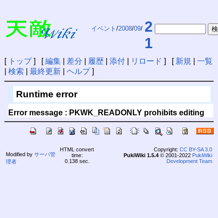
2
イベント
/
2008
/
09
/
1
[
トップ
] [
編集
|
差分
|
履歴
|
添付
|
リロード
] [
新規
|
一覧
|
検索
|
最終更新
|
ヘルプ
]
Runtime error
Error message : PKWK_READONLY prohibits editing
HTML convert
Copyright:
CC BY-SA 3.0
Modified by
サーバ管
time:
PukiWiki 1.5.4
© 2001-2022
PukiWiki
0.138 sec.
Development Team
理者