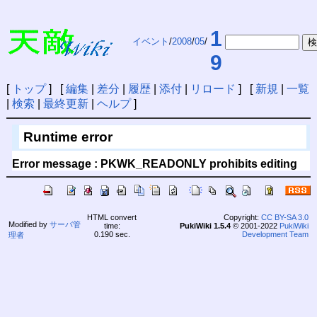
1
イベント
/
2008
/
05
/
9
[
トップ
] [
編集
|
差分
|
履歴
|
添付
|
リロード
] [
新規
|
一覧
|
検索
|
最終更新
|
ヘルプ
]
Runtime error
Error message : PKWK_READONLY prohibits editing
HTML convert
Copyright:
CC BY-SA 3.0
Modified by
サーバ管
time:
PukiWiki 1.5.4
© 2001-2022
PukiWiki
0.190 sec.
Development Team
理者