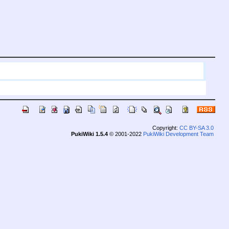
Copyright:
CC BY-SA 3.0
PukiWiki 1.5.4
© 2001-2022
PukiWiki Development Team