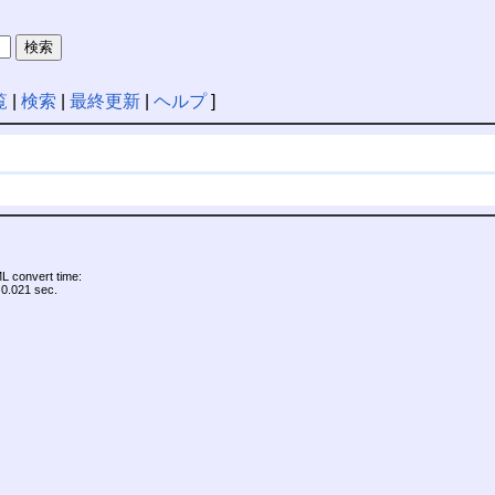
覧
|
検索
|
最終更新
|
ヘルプ
]
 convert time:
0.021 sec.