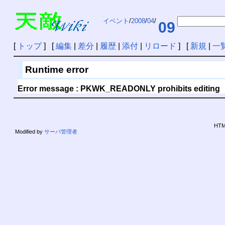
イベント
/
2008
/
04
/
09
[
トップ
] [
編集
|
差分
|
履歴
|
添付
|
リロード
] [
新規
|
一
Runtime error
Error message : PKWK_READONLY prohibits editing
HTML
Modified by
サーバ管理者