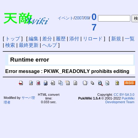
0
イベント
/
2007
/
09
/
7
[
トップ
] [
編集
|
差分
|
履歴
|
添付
|
リロード
] [
新規
|
一覧
|
検索
|
最終更新
|
ヘルプ
]
Runtime error
Error message : PKWK_READONLY prohibits editing
HTML convert
Copyright:
CC BY-SA 3.0
Modified by
サーバ管
time:
PukiWiki 1.5.4
© 2001-2022
PukiWiki
0.033 sec.
Development Team
理者