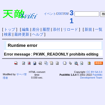
3
イベント
/
2007
/
08
/
1
[
トップ
] [
編集
|
差分
|
履歴
|
添付
|
リロード
] [
新規
|
一覧
|
検索
|
最終更新
|
ヘルプ
]
Runtime error
Error message : PKWK_READONLY prohibits editing
HTML convert
Copyright:
CC BY-SA 3.0
Modified by
サーバ管
time:
PukiWiki 1.5.4
© 2001-2022
PukiWiki
0.030 sec.
Development Team
理者