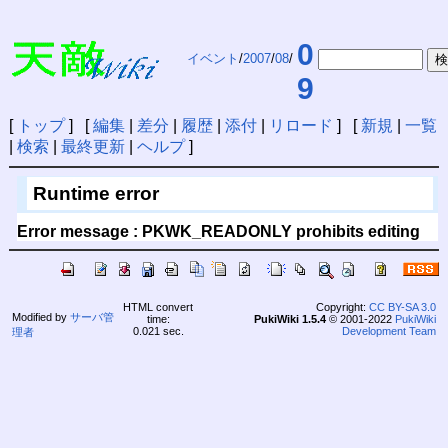
0
イベント
/
2007
/
08
/
9
[
トップ
] [
編集
|
差分
|
履歴
|
添付
|
リロード
] [
新規
|
一覧
|
検索
|
最終更新
|
ヘルプ
]
Runtime error
Error message : PKWK_READONLY prohibits editing
HTML convert
Copyright:
CC BY-SA 3.0
Modified by
サーバ管
time:
PukiWiki 1.5.4
© 2001-2022
PukiWiki
0.021 sec.
Development Team
理者