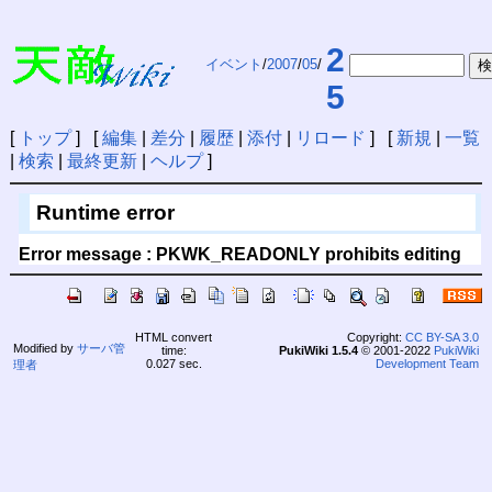
2
イベント
/
2007
/
05
/
5
[
トップ
] [
編集
|
差分
|
履歴
|
添付
|
リロード
] [
新規
|
一覧
|
検索
|
最終更新
|
ヘルプ
]
Runtime error
Error message : PKWK_READONLY prohibits editing
HTML convert
Copyright:
CC BY-SA 3.0
Modified by
サーバ管
time:
PukiWiki 1.5.4
© 2001-2022
PukiWiki
0.027 sec.
Development Team
理者