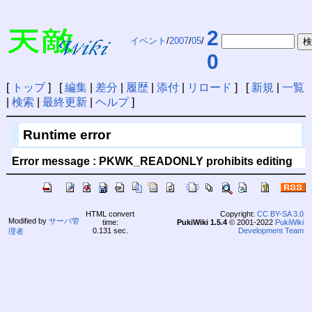
2
イベント
/
2007
/
05
/
0
[
トップ
] [
編集
|
差分
|
履歴
|
添付
|
リロード
] [
新規
|
一覧
|
検索
|
最終更新
|
ヘルプ
]
Runtime error
Error message : PKWK_READONLY prohibits editing
HTML convert
Copyright:
CC BY-SA 3.0
Modified by
サーバ管
time:
PukiWiki 1.5.4
© 2001-2022
PukiWiki
0.131 sec.
Development Team
理者