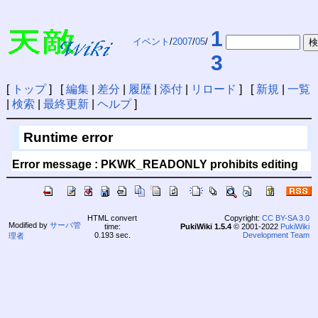
1
イベント
/
2007
/
05
/
3
[
トップ
] [
編集
|
差分
|
履歴
|
添付
|
リロード
] [
新規
|
一覧
|
検索
|
最終更新
|
ヘルプ
]
Runtime error
Error message : PKWK_READONLY prohibits editing
HTML convert
Copyright:
CC BY-SA 3.0
Modified by
サーバ管
time:
PukiWiki 1.5.4
© 2001-2022
PukiWiki
0.193 sec.
Development Team
理者