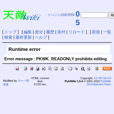
0
イベント
/
2007
/
05
/
5
[
トップ
] [
編集
|
差分
|
履歴
|
添付
|
リロード
] [
新規
|
一覧
|
検索
|
最終更新
|
ヘルプ
]
Runtime error
Error message : PKWK_READONLY prohibits editing
HTML convert
Copyright:
CC BY-SA 3.0
Modified by
サーバ管
time:
PukiWiki 1.5.4
© 2001-2022
PukiWiki
0.233 sec.
Development Team
理者