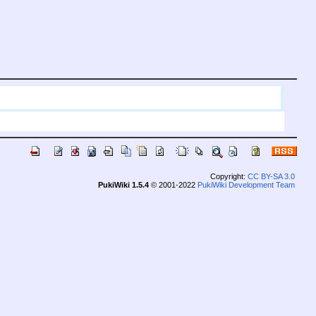
Copyright:
CC BY-SA 3.0
PukiWiki 1.5.4
© 2001-2022
PukiWiki Development Team