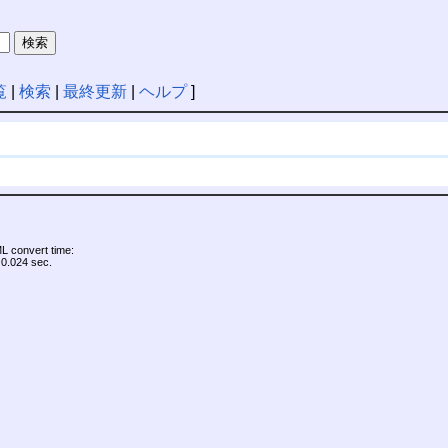
覧
|
検索
|
最終更新
|
ヘルプ
]
 convert time:
0.024 sec.