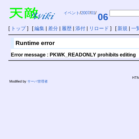
イベント
/
2007
/
01
/
06
[
トップ
] [
編集
|
差分
|
履歴
|
添付
|
リロード
] [
新規
|
一
Runtime error
Error message : PKWK_READONLY prohibits editing
HTML
Modified by
サーバ管理者