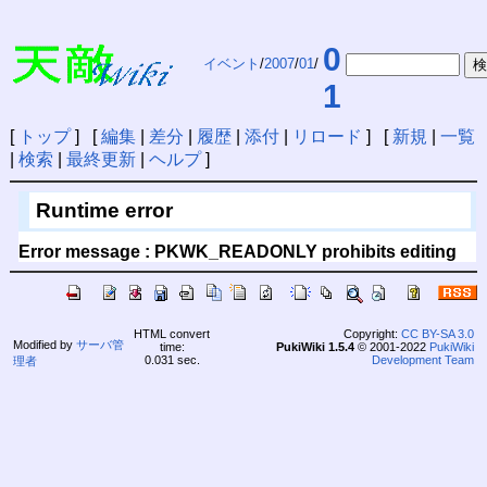
0
イベント
/
2007
/
01
/
1
[
トップ
] [
編集
|
差分
|
履歴
|
添付
|
リロード
] [
新規
|
一覧
|
検索
|
最終更新
|
ヘルプ
]
Runtime error
Error message : PKWK_READONLY prohibits editing
HTML convert
Copyright:
CC BY-SA 3.0
Modified by
サーバ管
time:
PukiWiki 1.5.4
© 2001-2022
PukiWiki
0.031 sec.
Development Team
理者