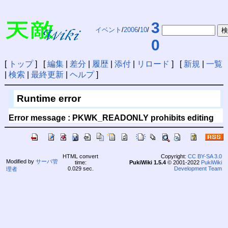
3
イベント
/
2006
/
10
/
0
[
トップ
] [
編集
|
差分
|
履歴
|
添付
|
リロード
] [
新規
|
一覧
|
検索
|
最終更新
|
ヘルプ
]
Runtime error
Error message : PKWK_READONLY prohibits editing
HTML convert
Copyright:
CC BY-SA 3.0
Modified by
サーバ管
time:
PukiWiki 1.5.4
© 2001-2022
PukiWiki
0.029 sec.
Development Team
理者