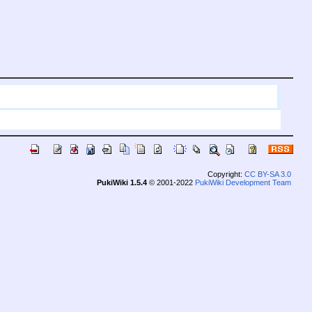
Copyright:
CC BY-SA 3.0
PukiWiki 1.5.4
© 2001-2022
PukiWiki Development Team