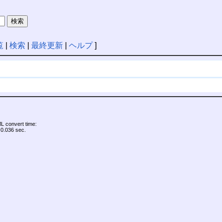
覧
|
検索
|
最終更新
|
ヘルプ
]
 convert time:
0.036 sec.