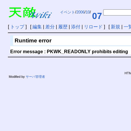
イベント
/
2006
/
10
/
07
[
トップ
] [
編集
|
差分
|
履歴
|
添付
|
リロード
] [
新規
|
一
Runtime error
Error message : PKWK_READONLY prohibits editing
HTML
Modified by
サーバ管理者