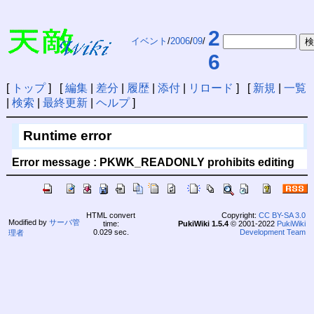
2
イベント
/
2006
/
09
/
6
[
トップ
] [
編集
|
差分
|
履歴
|
添付
|
リロード
] [
新規
|
一覧
|
検索
|
最終更新
|
ヘルプ
]
Runtime error
Error message : PKWK_READONLY prohibits editing
HTML convert
Copyright:
CC BY-SA 3.0
Modified by
サーバ管
time:
PukiWiki 1.5.4
© 2001-2022
PukiWiki
0.029 sec.
Development Team
理者