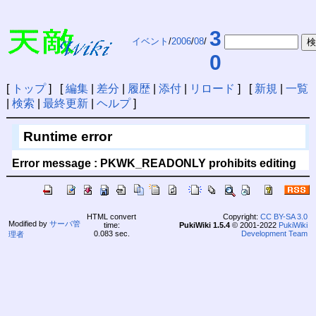
3
イベント
/
2006
/
08
/
0
[
トップ
] [
編集
|
差分
|
履歴
|
添付
|
リロード
] [
新規
|
一覧
|
検索
|
最終更新
|
ヘルプ
]
Runtime error
Error message : PKWK_READONLY prohibits editing
HTML convert
Copyright:
CC BY-SA 3.0
Modified by
サーバ管
time:
PukiWiki 1.5.4
© 2001-2022
PukiWiki
0.083 sec.
Development Team
理者