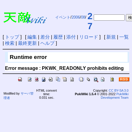
2
イベント
/
2006
/
08
/
7
[
トップ
] [
編集
|
差分
|
履歴
|
添付
|
リロード
] [
新規
|
一覧
|
検索
|
最終更新
|
ヘルプ
]
Runtime error
Error message : PKWK_READONLY prohibits editing
HTML convert
Copyright:
CC BY-SA 3.0
Modified by
サーバ管
time:
PukiWiki 1.5.4
© 2001-2022
PukiWiki
0.031 sec.
Development Team
理者