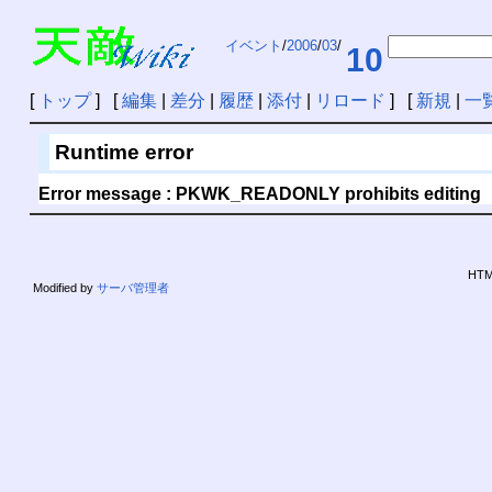
イベント
/
2006
/
03
/
10
[
トップ
] [
編集
|
差分
|
履歴
|
添付
|
リロード
] [
新規
|
一
Runtime error
Error message : PKWK_READONLY prohibits editing
HTML
Modified by
サーバ管理者