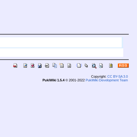
Copyright:
CC BY-SA 3.0
PukiWiki 1.5.4
© 2001-2022
PukiWiki Development Team