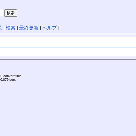
覧
|
検索
|
最終更新
|
ヘルプ
]
 convert time:
0.079 sec.