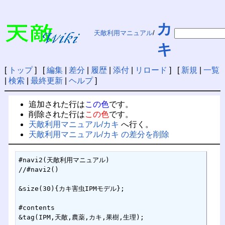
カ
天敵利用マニュアル
/
キ
[
トップ
] [
編集
|
差分
|
履歴
|
添付
|
リロード
] [
新規
|
一覧
|
検索
|
最終更新
|
ヘルプ
]
追加された行は
この色
です。
削除された行は
この色
です。
天敵利用マニュアル/カキ
へ行く。
天敵利用マニュアル/カキ の差分を削除
#navi2(天敵利用マニュアル)

//#navi2()

&size(30){カキ害虫IPMモデル};

#contents

&tag(IPM,天敵,農薬,カキ,果樹,生理);
