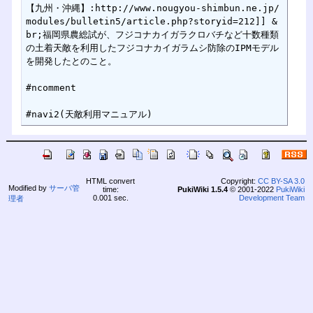
【九州・沖縄】:http://www.nougyou-shimbun.ne.jp/
modules/bulletin5/article.php?storyid=212]] &
br;福岡県農総試が、フジコナカイガラクロバチなど十数種類
の土着天敵を利用したフジコナカイガラムシ防除のIPMモデル
を開発したとのこと。

#ncomment

HTML convert
Copyright:
CC BY-SA 3.0
Modified by
サーバ管
time:
PukiWiki 1.5.4
© 2001-2022
PukiWiki
0.001 sec.
Development Team
理者