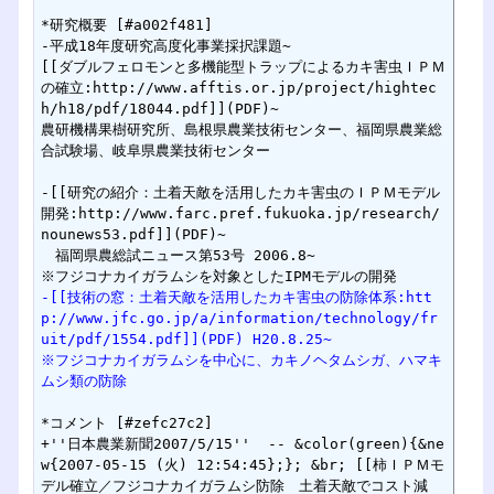
*研究概要 [#a002f481]

-平成18年度研究高度化事業採択課題~

[[ダブルフェロモンと多機能型トラップによるカキ害虫ＩＰＭ
の確立:http://www.afftis.or.jp/project/hightec
h/h18/pdf/18044.pdf]](PDF)~

農研機構果樹研究所、島根県農業技術センター、福岡県農業総
合試験場、岐阜県農業技術センター

-[[研究の紹介：土着天敵を活用したカキ害虫のＩＰＭモデル
開発:http://www.farc.pref.fukuoka.jp/research/
nounews53.pdf]](PDF)~

　福岡県農総試ニュース第53号 2006.8~

-[[技術の窓：土着天敵を活用したカキ害虫の防除体系:htt
p://www.jfc.go.jp/a/information/technology/fr
uit/pdf/1554.pdf]](PDF) H20.8.25~
※フジコナカイガラムシを中心に、カキノヘタムシガ、ハマキ
ムシ類の防除
*コメント [#zefc27c2]

+''日本農業新聞2007/5/15''  -- &color(green){&ne
w{2007-05-15 (火) 12:54:45};}; &br; [[柿ＩＰＭモ
デル確立／フジコナカイガラムシ防除　土着天敵でコスト減