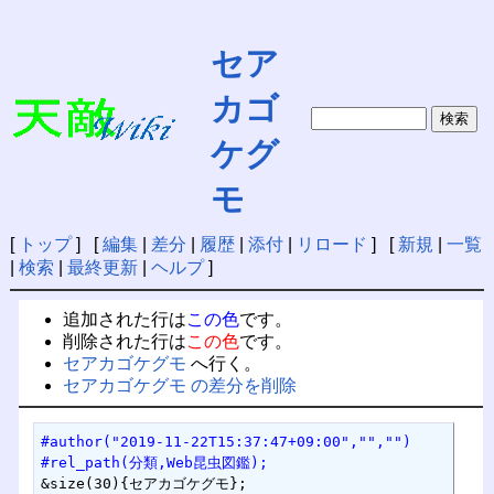
セア
カゴ
ケグ
モ
[
トップ
] [
編集
|
差分
|
履歴
|
添付
|
リロード
] [
新規
|
一覧
|
検索
|
最終更新
|
ヘルプ
]
追加された行は
この色
です。
削除された行は
この色
です。
セアカゴケグモ
へ行く。
セアカゴケグモ の差分を削除
#author("2019-11-22T15:37:47+09:00","","")
#rel_path(分類,Web昆虫図鑑);
&size(30){セアカゴケグモ};
