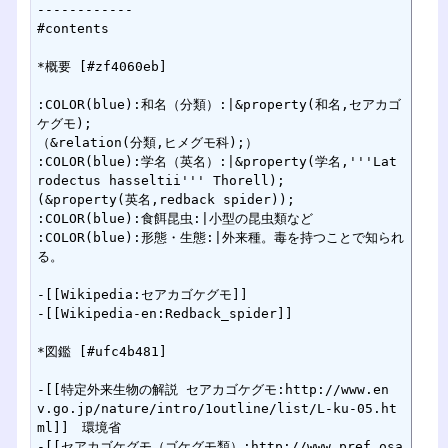
------------

#contents

*概要 [#zf4060eb]

:COLOR(blue):和名（分類）:|&property(和名,セアカゴ
ケグモ);

（&relation(分類,ヒメグモ科);）

:COLOR(blue):学名（英名）:|&property(学名,'''Lat
rodectus hasseltii''' Thorell);

(&property(英名,redback spider));

:COLOR(blue):食餌昆虫:|小型の昆虫類など

:COLOR(blue):形態・生態:|外来種。毒を持つことで知られ
る。

-[[Wikipedia:セアカゴケグモ]]

-[[Wikipedia-en:Redback_spider]]

*図鑑 [#ufc4b481]

-[[特定外来生物の解説 セアカゴケグモ:http://www.en
v.go.jp/nature/intro/1outline/list/L-ku-05.ht
ml]]　環境省

-[[セアカゴケグモ（ゴケグモ類）:http://www.pref.osa