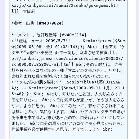
ka.jp/kankyoeisei/sumai/2seaka/gokegumo.htm
l]]　大阪府

*参考、出典 [#me07982e]

*コメント 、改訂履歴等 [#v40e31f4]

+''産経ニュース 2009/5/7''  -- &color(green){&ne
w{2009-05-08 (金) 01:03:14};}; &br; [[セアカゴケ
グモの“天敵”ハチ発見 針で一刺し、麻痺させて捕食:htt
p://sankei.jp.msn.com/science/science/090507/
scn0905071358001-n1.htm]] &br;その天敵とは、クモ
類を狩るベッコウバチの一種「マエアカクモバチ」。ただし、
比較的まれな種で生態がよく知られていないとのこと。

+''クモが人の肌を噛む？'' &color(blue){苺FUJISAW
A}; -- &color(green){&new{2009-05-11 (月) 23:1
5:48};}; &br; やはり、知りたいことは、人の肌をさすク
モを知りたい。 &br;クモは気持ちが悪いが、そうは人をささ
ない。ように思う。 &br;ダニみたいに、静かにさされること
は無いものか、気になります。 &br;セアカゴケグモの血清が
ある事を本で読んだ事があったので、自分ははビクビクしてい
ました。 &br;自分の周りにセアカゴケグモが見つかったら、
作業手袋を必ず使用すると思う。どうでしょう？ &br;
