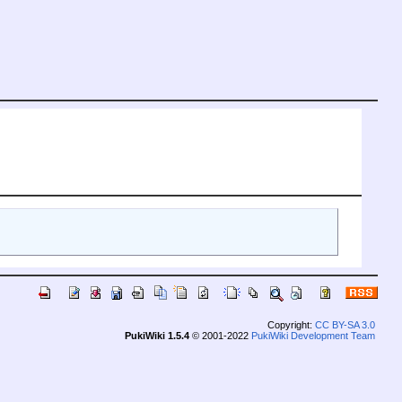
Copyright:
CC BY-SA 3.0
PukiWiki 1.5.4
© 2001-2022
PukiWiki Development Team