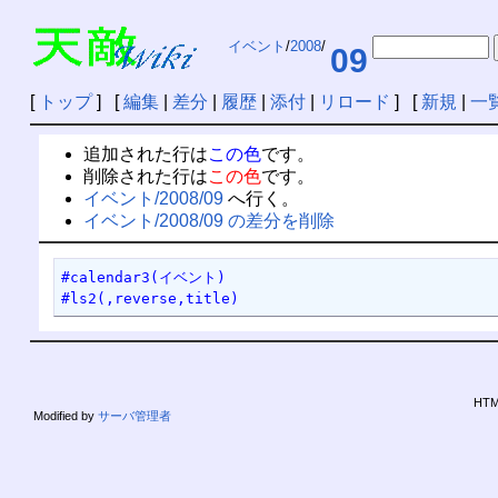
イベント
/
2008
/
09
[
トップ
] [
編集
|
差分
|
履歴
|
添付
|
リロード
] [
新規
|
一
追加された行は
この色
です。
削除された行は
この色
です。
イベント/2008/09
へ行く。
イベント/2008/09 の差分を削除
#calendar3(イベント)
#ls2(,reverse,title)
HTML
Modified by
サーバ管理者