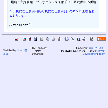
 場所：主婦会館　プラザエフ（東京都千代田区六番町15番地

※[[気になる農薬>書評/気になる農薬]] のＤＶＤ上映もあ
るようです。
HTML convert
Copyright:
CC BY-SA 3.0
Modified by
サーバ管
time:
PukiWiki 1.5.4
© 2001-2022
PukiWiki
0.000 sec.
Development Team
理者