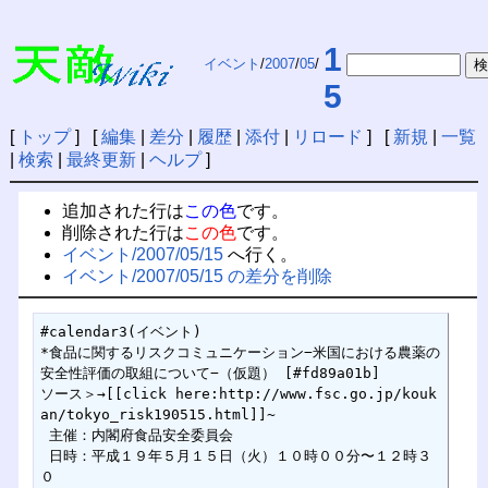
1
イベント
/
2007
/
05
/
5
[
トップ
] [
編集
|
差分
|
履歴
|
添付
|
リロード
] [
新規
|
一覧
|
検索
|
最終更新
|
ヘルプ
]
追加された行は
この色
です。
削除された行は
この色
です。
イベント/2007/05/15
へ行く。
イベント/2007/05/15 の差分を削除
#calendar3(イベント)

*食品に関するリスクコミュニケーション−米国における農薬の
安全性評価の取組について−（仮題） [#fd89a01b]

ソース＞→[[click here:http://www.fsc.go.jp/kouk
an/tokyo_risk190515.html]]~

 主催：内閣府食品安全委員会

 日時：平成１９年５月１５日（火）１０時００分〜１２時３
０
