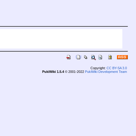
Copyright:
CC BY-SA 3.0
PukiWiki 1.5.4
© 2001-2022
PukiWiki Development Team