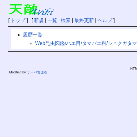
[
トップ
] [
新規
|
一覧
|
検索
|
最終更新
|
ヘルプ
]
履歴一覧
Web昆虫図鑑/ハエ目/タマバエ科/ショクガタ
HTML
Modified by
サーバ管理者