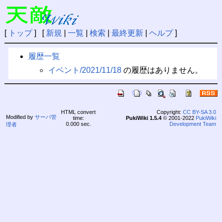
[
トップ
] [
新規
|
一覧
|
検索
|
最終更新
|
ヘルプ
]
履歴一覧
イベント/2021/11/18
の履歴はありません。
HTML convert
Copyright:
CC BY-SA 3.0
Modified by
サーバ管
time:
PukiWiki 1.5.4
© 2001-2022
PukiWiki
0.000 sec.
Development Team
理者